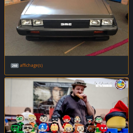
affichage(s)
260