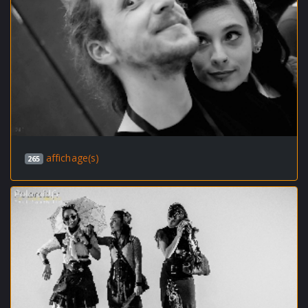
affichage(s)
265