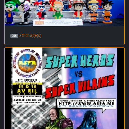
affichage(s)
255