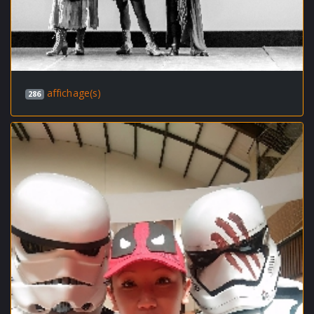
affichage(s)
286