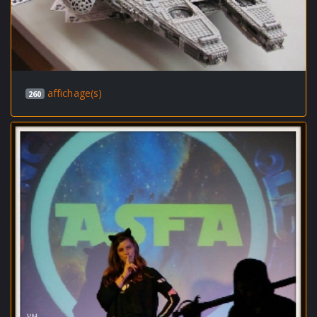
affichage(s)
260