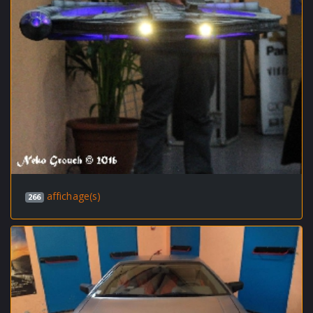
affichage(s)
266