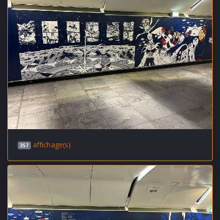
affichage(s)
357