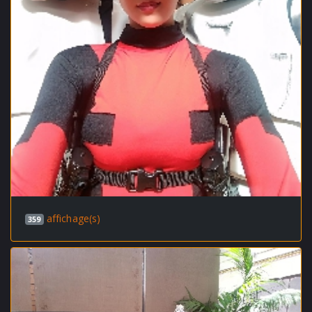
affichage(s)
359