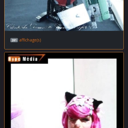
affichage(s)
281