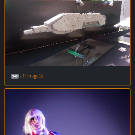
affichage(s)
340