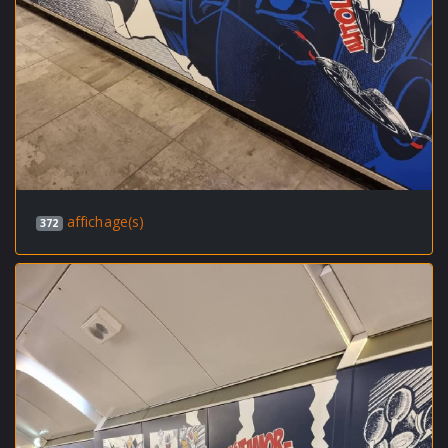
affichage(s)
372