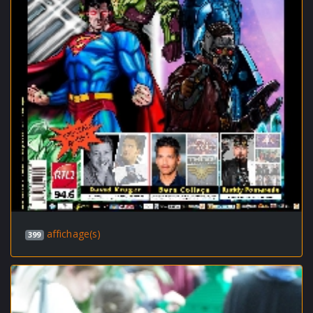
affichage(s)
399