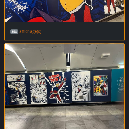
affichage(s)
358