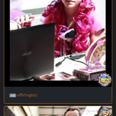
affichage(s)
342