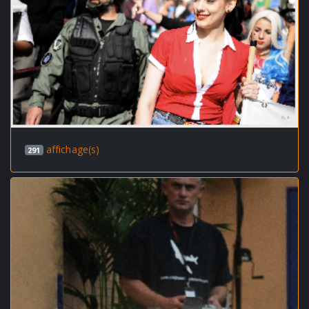
affichage(s)
291