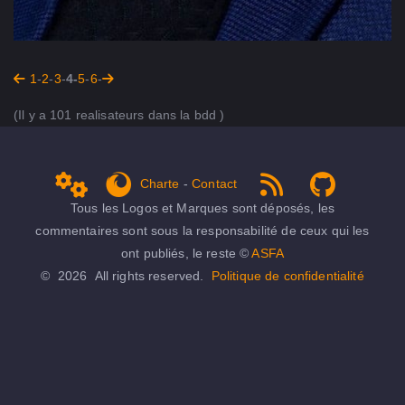
1
-
2
-
3
-
4-
5
-
6
-
(Il y a 101 realisateurs dans la bdd )
Charte
-
Contact
Admin
get Firefox
RSS 1.0
NPDS Dune on Github ...
Tous les Logos et Marques sont déposés, les
commentaires sont sous la responsabilité de ceux qui les
ont publiés, le reste ©
ASFA
© 2026 All rights reserved.
Politique de confidentialité