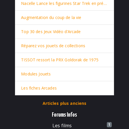
Nacelle Lance les figurines Star Trek en prévente
Augmentation du coup de la vie
Top 30 des Jeux Vidéo d’Arcade
Réparez vos jouets de collections
TISSOT ressort la PRX Goldorak de 1975
Modules Jouets
Les fiches Arcades
Articles plus anciens
Forums Infos
1
Les films