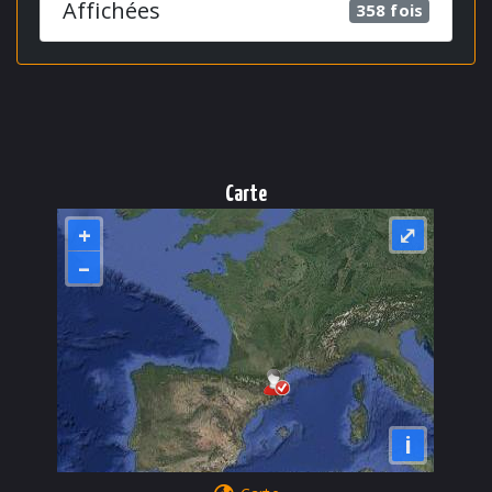
Affichées
358 fois
Carte
+
⤢
–
i