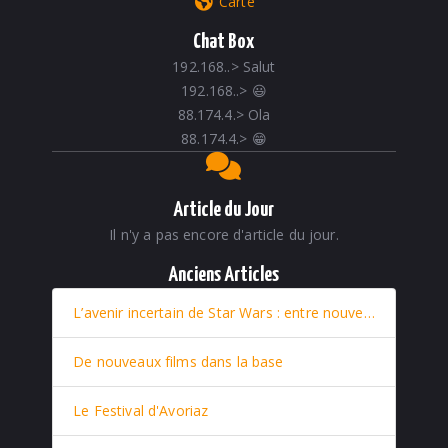
Carte
Chat Box
192.168..
>
Salut
192.168..
>
😃
88.174.4.
>
Ola
88.174.4.
>
😁
Article du Jour
Il n'y a pas encore d'article du jour.
Anciens Articles
L’avenir incertain de Star Wars : entre nouveaux films et retour stratégique de Rey
De nouveaux films dans la base
Le Festival d'Avoriaz