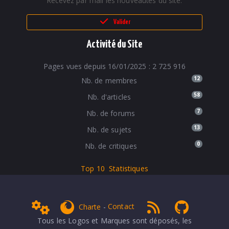
Recevez par mail les nouveautés du site.
Valider
Activité du Site
Pages vues depuis 16/01/2025 : 2 725 916
12
Nb. de membres
58
Nb. d'articles
7
Nb. de forums
13
Nb. de sujets
0
Nb. de critiques
Top 10
Statistiques
Admin
get Firefox
RSS 1.0
NPDS Dune
Charte
-
Contact
Tous les Logos et Marques sont déposés, les