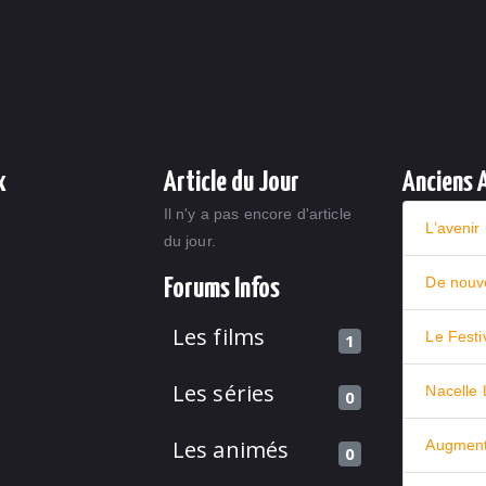
x
Article du Jour
Anciens A
Il n'y a pas encore d'article
du jour.
Forums Infos
Les films
Le Festi
1
Les séries
0
Les animés
0