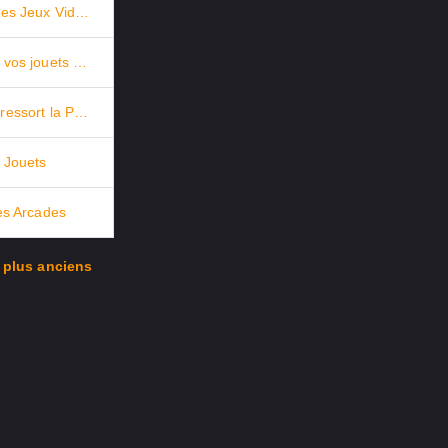
Top 30 des Jeux Vidéo d’Arcade
Réparez vos jouets de collections
TISSOT ressort la PRX Goldorak de 1975
 Jouets
es Arcades
s plus anciens