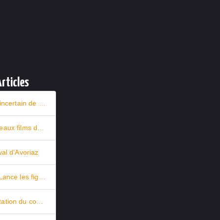
rticles
L’avenir incertain de Star Wars : entre nouveaux films et retour stratégique de Rey
De nouveaux films dans la base
val d'Avoriaz
Nacelle Lance les figurines Star Trek en prévente
Augmentation du coup de la vie