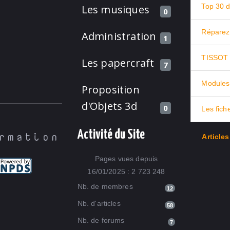
Les musiques
0
Administration
1
Les papercraft
7
Modules
Proposition
d'Objets 3d
0
Les fich
Activité du Site
rmation
Article
Pages vues depuis
16/01/2025 : 2 723 248
Nb. de membres
12
Nb. d'articles
58
Nb. de forums
7