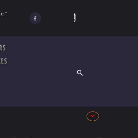
e.”
RS
CES