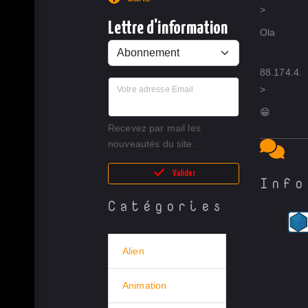
>
Lettre d'information
Ola
88.174.4.
>
Votre adresse Email
😁
Recevez par mail les
nouveautés du site.
Valider
Info
Catégories
Alien
Animation