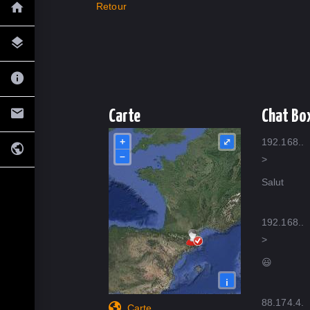
Retour
Carte
Chat Bo
+
⤢
192.168..
–
>
Salut
192.168..
>
😃
i
88.174.4.
Carte